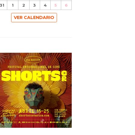
31
1
2
3
4
5
6
VER CALENDARIO