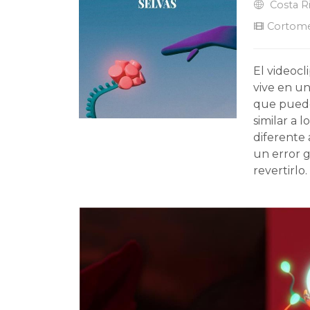
Costa R
Cortome
El videocl
vive en un
que puede
similar a 
diferente 
un error g
revertirlo.